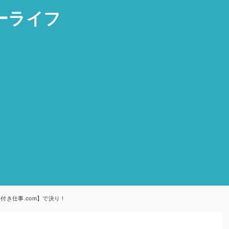
ーライフ
付き仕事.com】で決り！