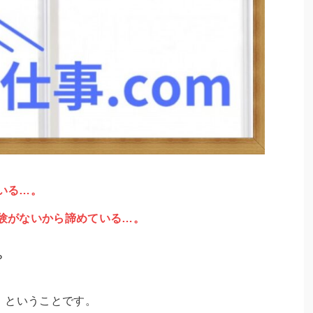
いる…。
験がないから諦めている…。
？
」ということです。