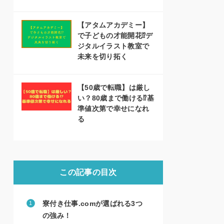
【アタムアカデミー】
で子どもの才能開花⁉デ
ジタルイラスト教室で
未来を切り拓く
【50歳で転職】は厳し
い？80歳まで働ける⁉基
準値次第で幸せになれ
る
この記事の目次
寮付き仕事.comが選ばれる3つ
の強み！