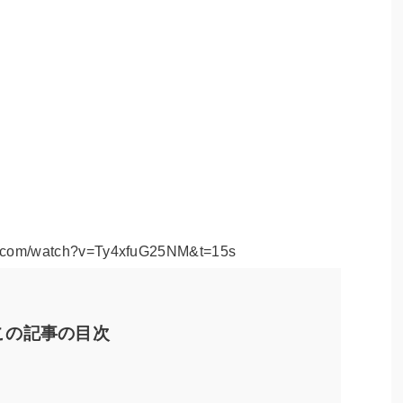
e.com/watch?v=Ty4xfuG25NM&t=15s
この記事の目次