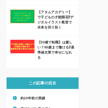
【アタムアカデミー】
で子どもの才能開花⁉デ
ジタルイラスト教室で
未来を切り拓く
【50歳で転職】は厳し
い？80歳まで働ける⁉基
準値次第で幸せになれ
る
この記事の目次
約20年前の実績